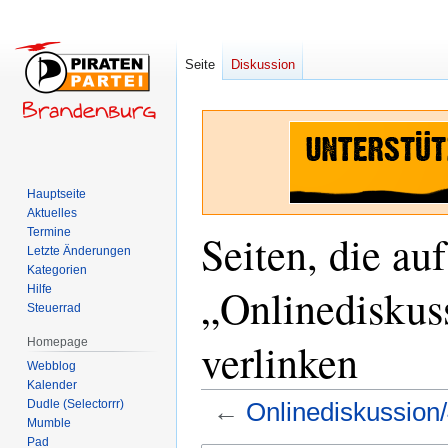
Seite
Diskussion
Hauptseite
Aktuelles
Termine
Seiten, die auf
Letzte Änderungen
Kategorien
„Onlinediskus
Hilfe
Steuerrad
verlinken
Homepage
Webblog
Kalender
Dudle (Selectorrr)
←
Onlinediskussion/
Mumble
Pad