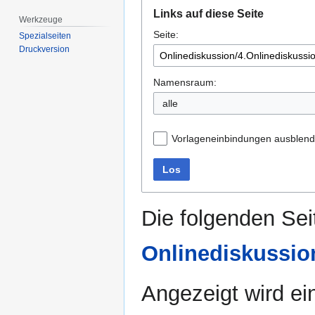
Zur
Zur
Links auf diese Seite
Navigation
Suche
Werkzeuge
Seite:
springen
springen
Spezialseiten
Druckversion
Namensraum:
alle
Vorlageneinbindungen ausblen
Los
Die folgenden Sei
Onlinediskussio
Angezeigt wird ein