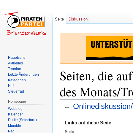
Seite
Diskussion
Hauptseite
Aktuelles
Termine
Seiten, die a
Letzte Änderungen
Kategorien
des Monats/Tr
Hilfe
Steuerrad
Homepage
←
Onlinediskussion
Webblog
Kalender
Zur
Zur
Dudle (Selectorrr)
Links auf diese Seite
Navigation
Suche
Mumble
Pad
Seite:
springen
springen