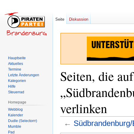
Seite
Diskussion
Hauptseite
Aktuelles
Termine
Seiten, die auf
Letzte Änderungen
Kategorien
„Südbrandenb
Hilfe
Steuerrad
verlinken
Homepage
Webblog
Kalender
Dudle (Selectorrr)
←
Südbrandenburg/
Mumble
Pad