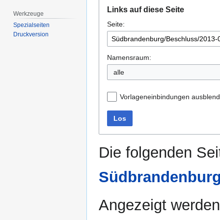
Zur
Zur
Links auf diese Seite
Navigation
Suche
Werkzeuge
Seite:
springen
springen
Spezialseiten
Druckversion
Namensraum:
alle
Vorlageneinbindungen ausblen
Los
Die folgenden Sei
Südbrandenburg
Angezeigt werden 