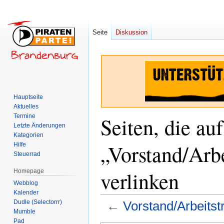
Seite
Diskussion
Hauptseite
Aktuelles
Termine
Seiten, die auf
Letzte Änderungen
Kategorien
„Vorstand/Arb
Hilfe
Steuerrad
verlinken
Homepage
Webblog
Kalender
Dudle (Selectorrr)
←
Vorstand/Arbeitst
Mumble
Pad