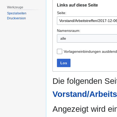
Zur
Zur
Links auf diese Seite
Navigation
Suche
Werkzeuge
Seite:
springen
springen
Spezialseiten
Druckversion
Namensraum:
alle
Vorlageneinbindungen ausblen
Los
Die folgenden Sei
Vorstand/Arbeits
Angezeigt wird ein