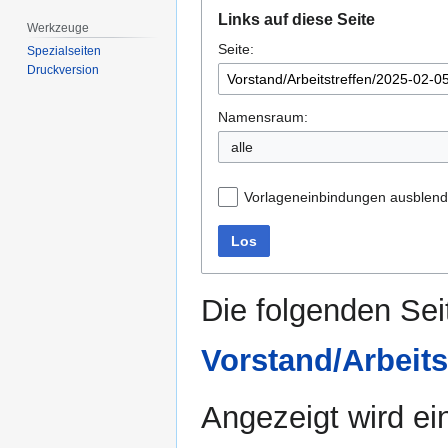
Zur
Zur
Links auf diese Seite
Navigation
Suche
Werkzeuge
Seite:
springen
springen
Spezialseiten
Druckversion
Namensraum:
alle
Vorlageneinbindungen ausblen
Los
Die folgenden Sei
Vorstand/Arbeits
Angezeigt wird ein