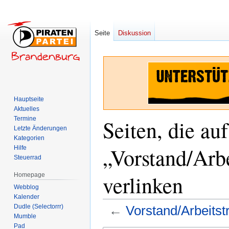
Seite
Diskussion
Hauptseite
Aktuelles
Termine
Seiten, die auf
Letzte Änderungen
Kategorien
„Vorstand/Arb
Hilfe
Steuerrad
verlinken
Homepage
Webblog
Kalender
Dudle (Selectorrr)
←
Vorstand/Arbeitst
Mumble
Pad