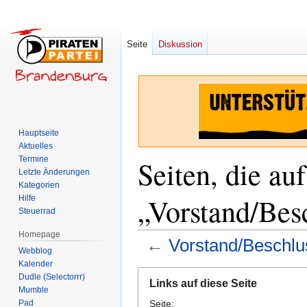
Seite
Diskussion
Hauptseite
Aktuelles
Termine
Seiten, die auf
Letzte Änderungen
Kategorien
„Vorstand/Bes
Hilfe
Steuerrad
Homepage
←
Vorstand/Beschl
Webblog
Kalender
Zur
Zur
Dudle (Selectorrr)
Links auf diese Seite
Navigation
Suche
Mumble
Pad
Seite:
springen
springen