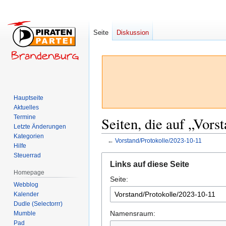
Seite
Diskussion
Hauptseite
Aktuelles
Termine
Seiten, die auf „Vors
Letzte Änderungen
Kategorien
←
Vorstand/Protokolle/2023-10-11
Hilfe
Steuerrad
Zur
Zur
Links auf diese Seite
Navigation
Suche
Homepage
Seite:
springen
springen
Webblog
Kalender
Dudle (Selectorrr)
Namensraum:
Mumble
Pad