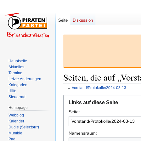
Seite
Diskussion
Hauptseite
Aktuelles
Termine
Seiten, die auf „Vors
Letzte Änderungen
Kategorien
←
Vorstand/Protokolle/2024-03-13
Hilfe
Steuerrad
Zur
Zur
Links auf diese Seite
Navigation
Suche
Homepage
Seite:
springen
springen
Webblog
Kalender
Dudle (Selectorrr)
Namensraum:
Mumble
Pad