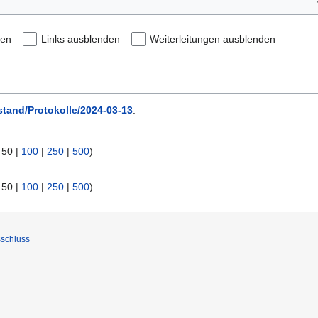
den
Links ausblenden
Weiterleitungen ausblenden
stand/Protokolle/2024-03-13
:
|
50
|
100
|
250
|
500
)
|
50
|
100
|
250
|
500
)
schluss