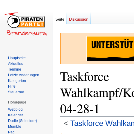
Seite
Diskussion
Hauptseite
Aktuelles
Termine
Taskforce
Letzte Änderungen
Kategorien
Wahlkampf/Koo
Hilfe
Steuerrad
04-28-1
Homepage
Webblog
Kalender
Dudle (Selectorrr)
<
Taskforce Wahlka
Mumble
Pad