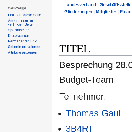
Zur
Zur
Landesverband
|
Geschäftsstelle
Navigation
Suche
Werkzeuge
Gliederungen
|
Mitglieder
|
Finan
springen
springen
Links auf diese Seite
Änderungen an
verlinkten Seiten
Spezialseiten
Druckversion
Permanenter Link
TITEL
Seiten­­informationen
Attribute anzeigen
Besprechung 28.0
Budget-Team
Teilnehmer:
Thomas Gaul
3B4RT