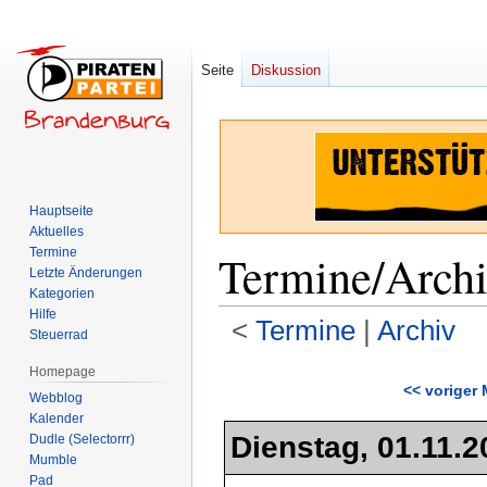
Seite
Diskussion
Hauptseite
Aktuelles
Termine
Termine/Arch
Letzte Änderungen
Kategorien
Hilfe
<
Termine
‎ |
Archiv
Steuerrad
Homepage
Zur
Zur
<< voriger
Webblog
Navigation
Suche
Kalender
springen
springen
Dienstag, 01.11.2
Dudle (Selectorrr)
Mumble
Pad