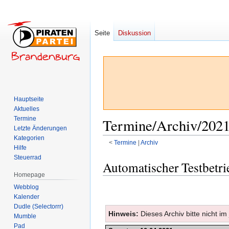
Seite
Diskussion
Hauptseite
Aktuelles
Termine
Termine/Archiv/2021
Letzte Änderungen
Kategorien
<
Termine
‎ |
Archiv
Hilfe
Steuerrad
Zur
Zur
Automatischer Testbetri
Navigation
Suche
Homepage
springen
springen
Webblog
Kalender
Dudle (Selectorrr)
Hinweis:
Dieses Archiv bitte nicht im
Mumble
Pad