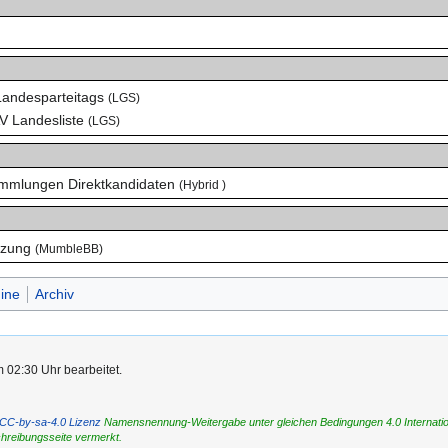
 Landesparteitags
(LGS)
AV Landesliste
(LGS)
sammlungen Direktkandidaten
(Hybrid )
itzung
(MumbleBB)
ine
Archiv
m 02:30 Uhr bearbeitet.
CC-by-sa-4.0 Lizenz
Namensnennung-Weitergabe unter gleichen Bedingungen 4.0 International
chreibungsseite vermerkt.