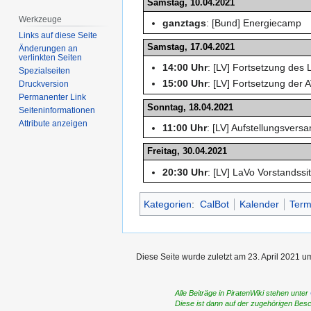
Samstag, 10.04.2021
Werkzeuge
ganztags
: [Bund] Energiecamp
Links auf diese Seite
Samstag, 17.04.2021
Änderungen an
verlinkten Seiten
14:00 Uhr
: [LV] Fortsetzung des
Spezialseiten
15:00 Uhr
: [LV] Fortsetzung der 
Druckversion
Permanenter Link
Sonntag, 18.04.2021
Seiten­­informationen
Attribute anzeigen
11:00 Uhr
: [LV] Aufstellungsver
Freitag, 30.04.2021
20:30 Uhr
: [LV] LaVo Vorstandss
Kategorien
:
CalBot
Kalender
Term
Diese Seite wurde zuletzt am 23. April 2021 u
Alle Beiträge in PiratenWiki stehen unter
Diese ist dann auf der zugehörigen Bes