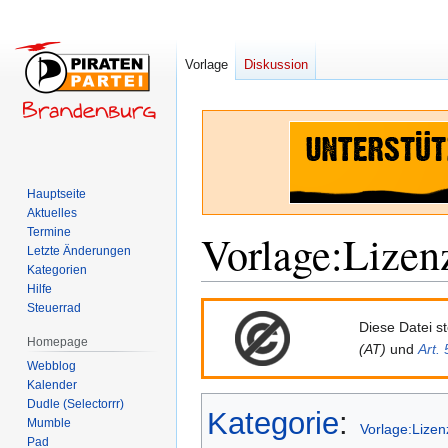
Vorlage
Diskussion
Hauptseite
Aktuelles
Termine
Vorlage
:
Lizen
Letzte Änderungen
Kategorien
Hilfe
Zur
Zur
Steuerrad
Diese Datei st
Navigation
Suche
Homepage
(AT)
und
Art.
springen
springen
Webblog
Kalender
Dudle (Selectorrr)
Kategorie
:
Mumble
Vorlage:Lizen
Pad