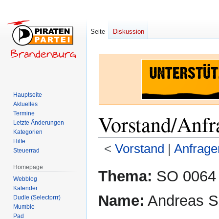
Seite
Diskussion
Hauptseite
Aktuelles
Termine
Vorstand/Anfr
Letzte Änderungen
Kategorien
Hilfe
<
Vorstand
‎ |
Anfrage
Steuerrad
Homepage
Zur
Zur
Thema:
SO 0064
Webblog
Navigation
Suche
Kalender
springen
springen
Name:
Andreas 
Dudle (Selectorrr)
Mumble
Pad