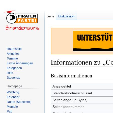
Seite
Diskussion
Hauptseite
Aktuelles
Termine
Informationen zu „Co
Letzte Änderungen
Kategorien
Hilfe
Basisinformationen
Zur
Zur
Steuerrad
Navigation
Suche
springen
springen
Anzeigetitel
Homepage
Webblog
Standardsortierschlüssel
Kalender
Seitenlänge (in Bytes)
Dudle (Selectorrr)
Seitenkennnummer
Mumble
Pad