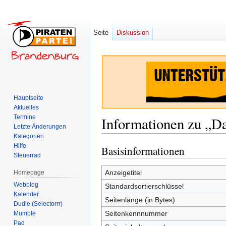
Seite
Diskussion
Hauptseite
Aktuelles
Termine
Informationen zu „D
Letzte Änderungen
Kategorien
Hilfe
Basisinformationen
Zur
Zur
Steuerrad
Navigation
Suche
springen
springen
Anzeigetitel
Homepage
Webblog
Standardsortierschlüssel
Kalender
Seitenlänge (in Bytes)
Dudle (Selectorrr)
Seitenkennnummer
Mumble
Pad