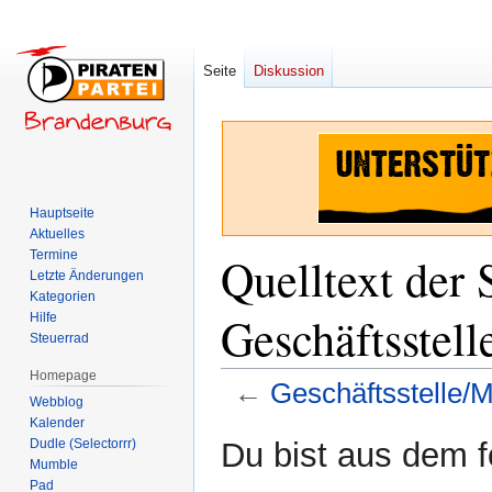
Seite
Diskussion
Hauptseite
Aktuelles
Termine
Quelltext der 
Letzte Änderungen
Kategorien
Geschäftsstell
Hilfe
Steuerrad
Homepage
←
Geschäftsstelle/M
Webblog
Kalender
Zur
Zur
Dudle (Selectorrr)
Du bist aus dem f
Navigation
Suche
Mumble
Pad
springen
springen