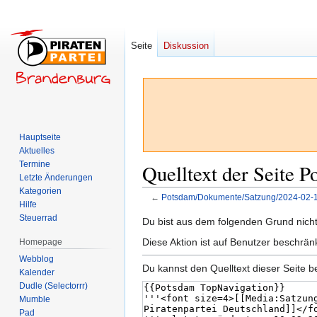
Seite
Diskussion
Hauptseite
Aktuelles
Termine
Quelltext der Seite
Letzte Änderungen
Kategorien
←
Potsdam/Dokumente/Satzung/2024-02-
Hilfe
Steuerrad
Zur
Zur
Du bist aus dem folgenden Grund nicht 
Navigation
Suche
Diese Aktion ist auf Benutzer beschrän
Homepage
springen
springen
Webblog
Du kannst den Quelltext dieser Seite b
Kalender
Dudle (Selectorrr)
Mumble
Pad