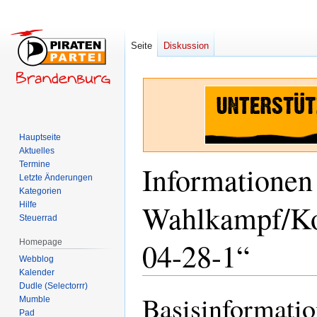
Seite
Diskussion
Hauptseite
Aktuelles
Termine
Informationen
Letzte Änderungen
Kategorien
Wahlkampf/Koo
Hilfe
Steuerrad
04-28-1“
Homepage
Webblog
Kalender
Dudle (Selectorrr)
Basisinformati
Zur
Zur
Mumble
Navigation
Suche
Pad