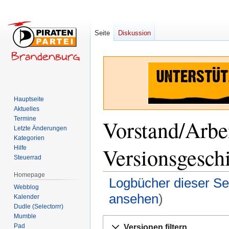
Seite
Diskussion
Hauptseite
Aktuelles
Termine
Vorstand/Arbei
Letzte Änderungen
Kategorien
Versionsgesch
Hilfe
Steuerrad
Homepage
Logbücher dieser Se
Webblog
ansehen
)
Kalender
Dudle (Selectorrr)
Mumble
Zur
Zur
Pad
Versionen filtern