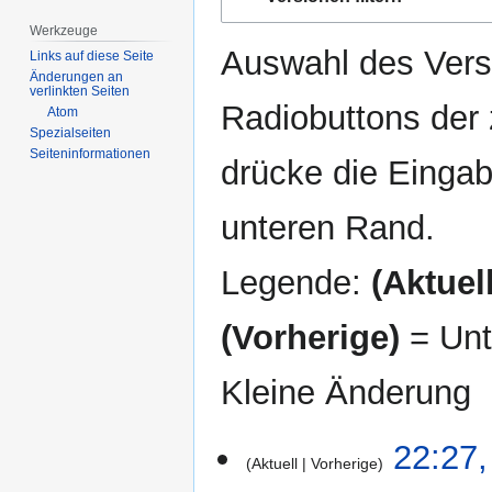
Navigation
Suche
springen
springen
Werkzeuge
Auswahl des Versi
Links auf diese Seite
Änderungen an
verlinkten Seiten
Radiobuttons der
Atom
Spezialseiten
Seiten­­informationen
drücke die Eingab
unteren Rand.
Legende:
(Aktuell
(Vorherige)
= Unt
Kleine Änderung
6.
22:27,
Aktuell
Vorherige
September