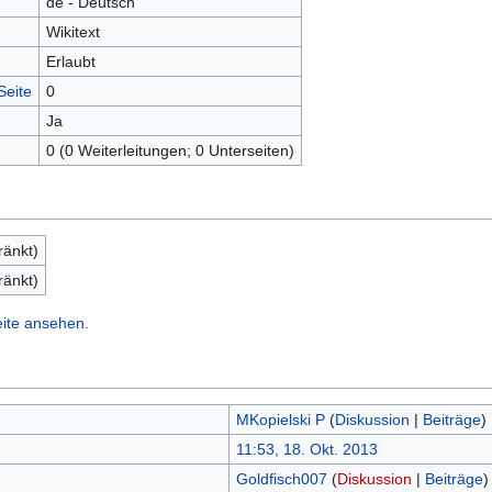
de - Deutsch
Wikitext
Erlaubt
Seite
0
Ja
0 (0 Weiterleitungen; 0 Unterseiten)
ränkt)
ränkt)
eite ansehen.
MKopielski P
(
Diskussion
|
Beiträge
)
11:53, 18. Okt. 2013
Goldfisch007
(
Diskussion
|
Beiträge
)