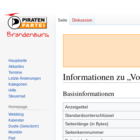
Seite
Diskussion
Hauptseite
Aktuelles
Termine
Informationen zu „Vo
Letzte Änderungen
Kategorien
Hilfe
Basisinformationen
Zur
Zur
Steuerrad
Navigation
Suche
springen
springen
Anzeigetitel
Homepage
Webblog
Standardsortierschlüssel
Kalender
Seitenlänge (in Bytes)
Dudle (Selectorrr)
Seitenkennnummer
Mumble
Pad