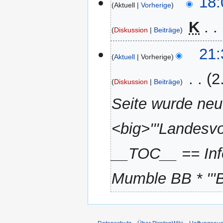
18:
Aktuell
Vorherige
Juni
2021
‎
K
Diskussion
Beiträge
K
20.
21:
e
Aktuell
Vorherige
Juni
i
2021
‎
2
n
Diskussion
Beiträge
e
Seite wurde neu
B
e
a
<big>'''Landesvo
r
b
__TOC__ == Infor
e
i
Mumble BB * '''
t
u
n
g
s