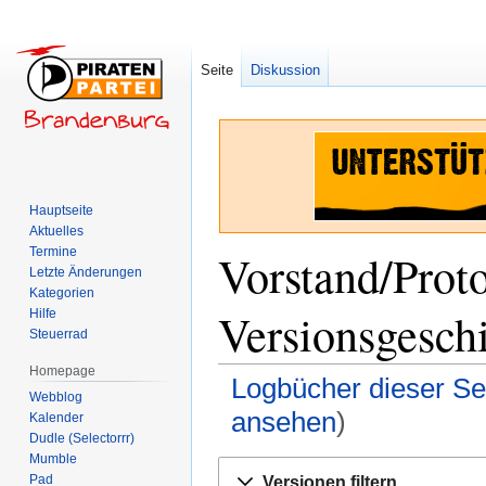
Seite
Diskussion
Hauptseite
Aktuelles
Termine
Vorstand/Prot
Letzte Änderungen
Kategorien
Versionsgesch
Hilfe
Steuerrad
Homepage
Logbücher dieser Se
Webblog
ansehen
)
Kalender
Dudle (Selectorrr)
Mumble
Zur
Zur
Pad
Versionen filtern