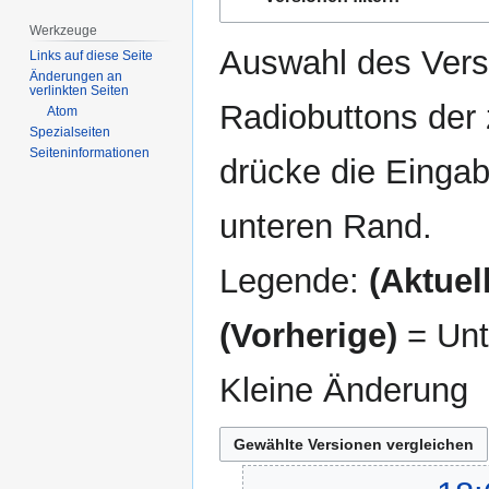
Navigation
Suche
springen
springen
Werkzeuge
Auswahl des Versi
Links auf diese Seite
Änderungen an
verlinkten Seiten
Radiobuttons der
Atom
Spezialseiten
Seiten­­informationen
drücke die Eingab
unteren Rand.
Legende:
(Aktuell
(Vorherige)
= Unt
Kleine Änderung
23.