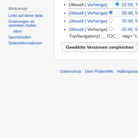
Aktuell
Vorherige
22:59, 
7.
Werkzeuge
K
Dezember
Aktuell
Vorherige
20:48, 
5.
Links auf diese Seite
e
2022
Dezember
Aktuell
Vorherige
20:48, 
Änderungen an
i
verlinkten Seiten
2022
Aktuell
Vorherige
20:45, 
n
Atom
TopNavigation}} __TOC__ <big>'''La
Spezialseiten
e
Seiten­­informationen
B
e
a
r
Datenschutz
Über PiratenWiki
Haftungsaus
b
e
i
t
u
n
g
s
z
u