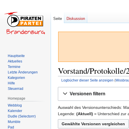
Seite
Diskussion
Hauptseite
Aktuelles
Termine
Vorstand/Protokolle/
Letzte Änderungen
Kategorien
Logbücher dieser Seite anzeigen
(
Missbra
Hilfe
Steuerrad
Zur
Zur
Versionen filtern
Navigation
Suche
Homepage
springen
springen
Webblog
Auswahl des Versionsunterschieds: Mar
Kalender
Legende:
(Aktuell)
= Unterschied zur a
Dudle (Selectorrr)
Mumble
Pad