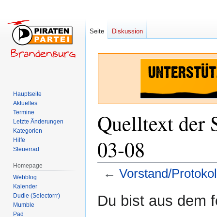
Seite
Diskussion
Hauptseite
Aktuelles
Termine
Quelltext der 
Letzte Änderungen
Kategorien
03-08
Hilfe
Steuerrad
Homepage
←
Vorstand/Protoko
Webblog
Kalender
Zur
Zur
Dudle (Selectorrr)
Du bist aus dem f
Navigation
Suche
Mumble
Pad
springen
springen