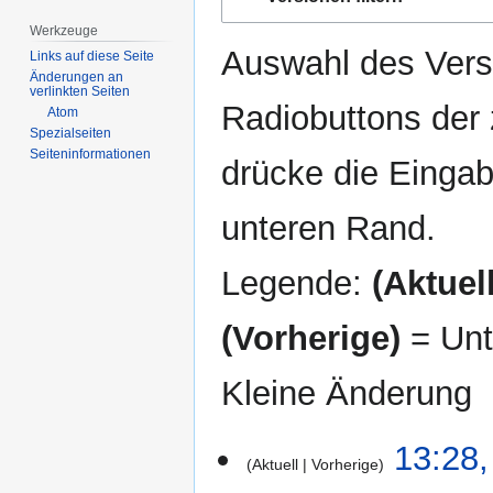
Navigation
Suche
springen
springen
Werkzeuge
Auswahl des Versi
Links auf diese Seite
Änderungen an
verlinkten Seiten
Radiobuttons der
Atom
Spezialseiten
Seiten­­informationen
drücke die Eingab
unteren Rand.
Legende:
(Aktuell
(Vorherige)
= Unt
Kleine Änderung
19.
13:28,
Aktuell
Vorherige
Mai