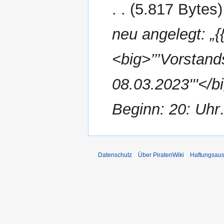
2023
5.817 Bytes
neu angelegt: „
<big>’’’Vorstan
08.03.2023'''</b
Beginn: 20: Uh
Datenschutz
Über PiratenWiki
Haftungsaus