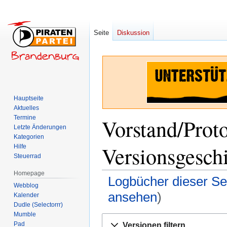
Seite
Diskussion
Hauptseite
Aktuelles
Termine
Vorstand/Prot
Letzte Änderungen
Kategorien
Versionsgesch
Hilfe
Steuerrad
Homepage
Logbücher dieser Se
Webblog
ansehen
)
Kalender
Dudle (Selectorrr)
Mumble
Zur
Zur
Pad
Versionen filtern