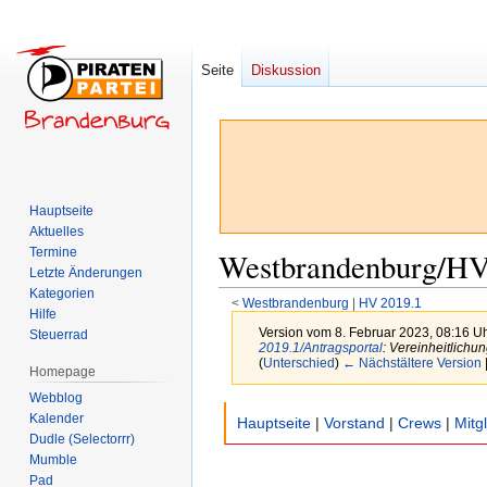
Seite
Diskussion
Hauptseite
Aktuelles
Termine
Westbrandenburg/HV 
Letzte Änderungen
Kategorien
<
Westbrandenburg
‎ |
HV 2019.1
Hilfe
Version vom 8. Februar 2023, 08:16 U
Steuerrad
2019.1/Antragsportal
: Vereinheitlichun
(
Unterschied
)
← Nächstältere Version
Homepage
Webblog
Zur
Zur
Kalender
Hauptseite
|
Vorstand
|
Crews
|
Mitg
Navigation
Suche
Dudle (Selectorrr)
Mumble
springen
springen
Pad