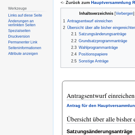
<-
Zurück zum
Hauptversammlung R
Werkzeuge
Inhaltsverzeichnis
Links auf diese Seite
1
Antragsentwurf einreichen
Änderungen an
verlinkten Seiten
2
Übersicht über alle bisher eingereichte
Spezialseiten
2.1
Satzungsänderungsanträge
Druckversion
2.2
Grundsatzprogrammanträge
Permanenter Link
2.3
Wahlprogrammanträge
Seiten­­informationen
Attribute anzeigen
2.4
Positionspapiere
2.5
Sonstige Anträge
Antragsentwurf einreichen
Antrag für den Hauptversammlun
Übersicht über alle bisher
Satzungsänderungsanträge