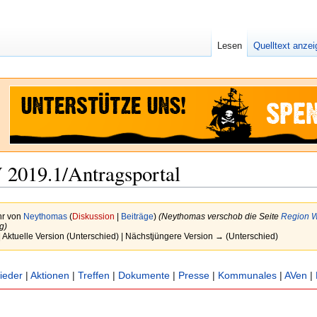
Lesen
Quelltext anze
2019.1/Antragsportal
hr von
Neythomas
(
Diskussion
|
Beiträge
)
(Neythomas verschob die Seite
Region W
g)
| Aktuelle Version (Unterschied) | Nächstjüngere Version → (Unterschied)
lieder
|
Aktionen
|
Treffen
|
Dokumente
|
Presse
|
Kommunales
|
AVen
|