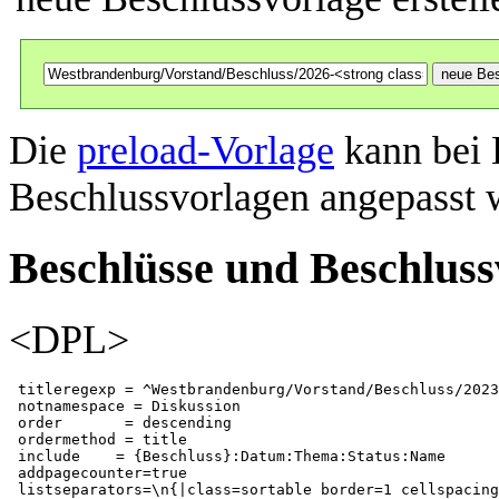
Die
preload-Vorlage
kann bei 
Beschlussvorlagen angepasst 
Beschlüsse und Beschluss
<DPL>
 titleregexp = ^Westbrandenburg/Vorstand/Beschluss/2023
 notnamespace = Diskussion

 order       = descending

 ordermethod = title

 include    = {Beschluss}:Datum:Thema:Status:Name

 addpagecounter=true

 listseparators=\n{|class=sortable border=1 cellspacing