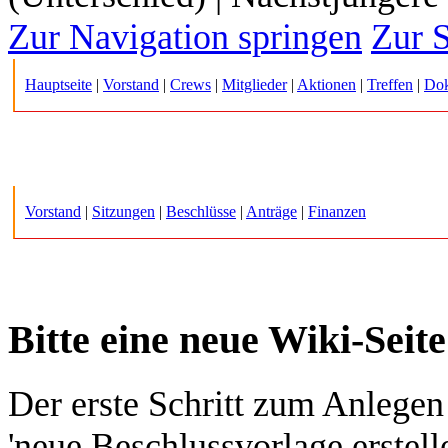
Zur Navigation springen
Zur 
Hauptseite
|
Vorstand
|
Crews
|
Mitglieder
|
Aktionen
|
Treffen
|
Do
Vorstand
|
Sitzungen
|
Beschlüsse
|
Anträge
|
Finanzen
Bitte eine neue Wiki-Seit
Der erste Schritt zum Anlegen 
'neue Beschlussvorlage erstell