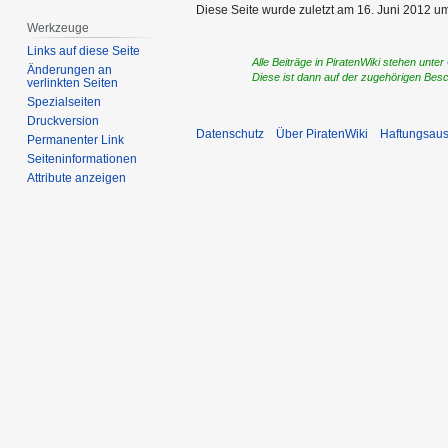
Diese Seite wurde zuletzt am 16. Juni 2012 um
Werkzeuge
Links auf diese Seite
Alle Beiträge in PiratenWiki stehen unter
Änderungen an
Diese ist dann auf der zugehörigen Bes
verlinkten Seiten
Spezialseiten
Druckversion
Datenschutz
Über PiratenWiki
Haftungsaus
Permanenter Link
Seiten­­informationen
Attribute anzeigen