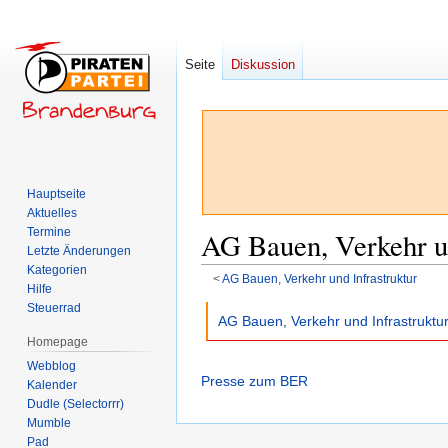
Seite
Diskussion
Hauptseite
Aktuelles
Termine
AG Bauen, Verkehr un
Letzte Änderungen
Kategorien
<
AG Bauen, Verkehr und Infrastruktur
Hilfe
Steuerrad
Zur
Zur
AG Bauen, Verkehr und Infrastruktu
Navigation
Suche
Homepage
springen
springen
Webblog
Presse zum BER
Kalender
Dudle (Selectorrr)
Mumble
Pad