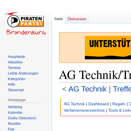
Seite
Diskussion
Hauptseite
Aktuelles
Termine
AG Technik/Tr
Letzte Änderungen
Kategorien
Hilfe
<
AG Technik
‎ |
Treff
Steuerrad
Homepage
Zur
Zur
AG Technik
|
Dashboard
|
Regeln
|
Webblog
Navigation
Suche
Verfahrensverzeichnis
|
Tools & Link
Kalender
springen
springen
Dudle (Selectorrr)
Mumble
Pad