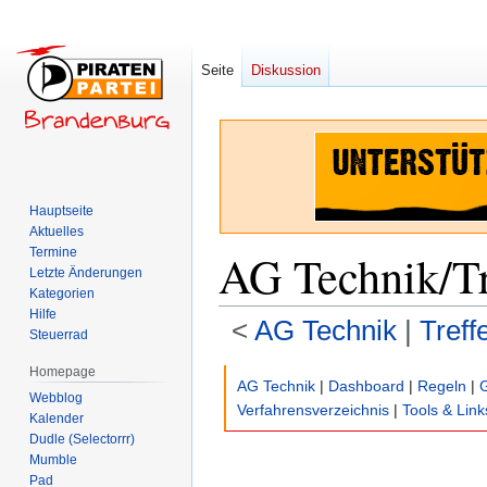
Seite
Diskussion
Hauptseite
Aktuelles
Termine
AG Technik/Tr
Letzte Änderungen
Kategorien
Hilfe
<
AG Technik
‎ |
Treff
Steuerrad
Homepage
Zur
Zur
AG Technik
|
Dashboard
|
Regeln
|
Webblog
Navigation
Suche
Verfahrensverzeichnis
|
Tools & Link
Kalender
springen
springen
Dudle (Selectorrr)
Mumble
Pad