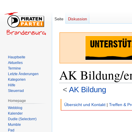
Seite
Diskussion
Hauptseite
Aktuelles
Termine
AK Bildung/en
Letzte Änderungen
Kategorien
Hilfe
<
AK Bildung
Steuerrad
Homepage
Zur
Zur
Übersicht und Kontakt
|
Treffen & Pr
Webblog
Navigation
Suche
Kalender
springen
springen
Dudle (Selectorrr)
Mumble
Pad