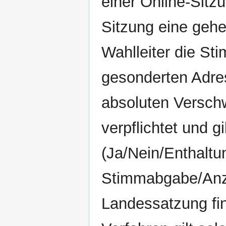
einer Online-Sitzu
Sitzung eine geh
Wahlleiter die St
gesonderten Adres
absoluten Versch
verpflichtet und g
(Ja/Nein/Enthaltu
Stimmabgabe/Anza
Landessatzung fi