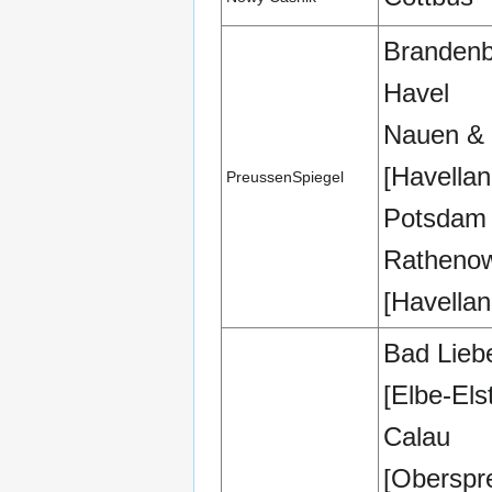
Brandenb
Havel
Nauen & 
[Havellan
PreussenSpiegel
Potsdam
Ratheno
[Havellan
Bad Lieb
[Elbe-Els
Calau
[Oberspr