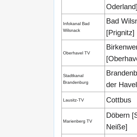
Oderland
Bad Wils
Infokanal Bad
Wilsnack
[Prignitz]
Birkenwe
Oberhavel TV
[Oberhave
Brandenb
Stadtkanal
Brandenburg
der Havel
Cottbus
Lausitz-TV
Döbern [
Marienberg TV
Neiße]