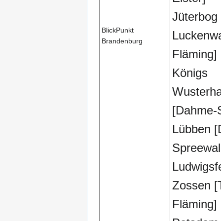
Jüterbog
BlickPunkt
Luckenwa
Brandenburg
Fläming]
Königs
Wusterh
[Dahme-S
Lübben 
Spreewal
Ludwigsf
Zossen [
Fläming]