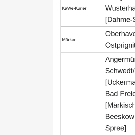
Wusterh
KaWe-Kurier
[Dahme-S
Oberhave
Märker
Ostprigni
Angermü
Schwedt
[Uckerma
Bad Frei
[Märkisc
Beeskow 
Spree]