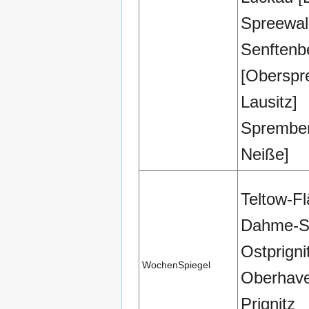
Spreewal
Senftenb
[Oberspr
Lausitz]
Sprember
Neiße]
Teltow-F
Dahme-S
Ostprigni
WochenSpiegel
Oberhave
Prignitz