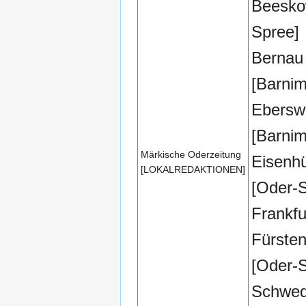
Beesko
Spree]
Bernau 
[Barnim
Ebersw
[Barnim
Märkische Oderzeitung
Eisenhü
[LOKALREDAKTIONEN]
[Oder-
Frankfu
Fürste
[Oder-
Schwed