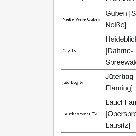
Guben [S
Neiße Welle Guben
Neiße]
Heideblic
[Dahme-
City TV
Spreewal
Jüterbog 
jüterbog-tv
Fläming]
Lauchha
[Oberspr
Lauchhammer TV
Lausitz]