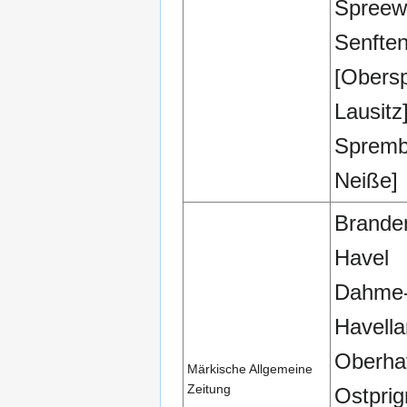
Spreew
Senfte
[Obers
Lausitz
Spremb
Neiße]
Brande
Havel
Dahme-
Havell
Oberha
Märkische Allgemeine
Zeitung
Ostprig