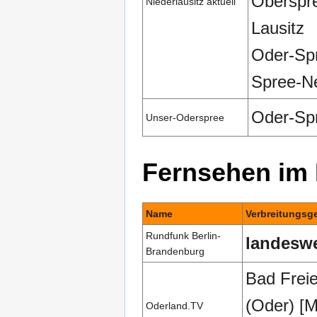
Oberspr
Niederlausitz aktuell
Lausitz
Oder-Sp
Spree-N
Oder-Sp
Unser-Oderspree
Fernsehen im
Name
Verbreitungsg
Rundfunk Berlin-
landeswe
Brandenburg
Bad Frei
(Oder) [M
Oderland.TV