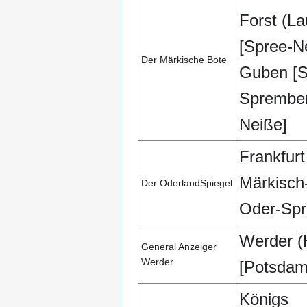
Forst (La
[Spree-N
Der Märkische Bote
Guben [S
Sprember
Neiße]
Frankfurt
Märkisch
Der OderlandSpiegel
Oder-Sp
Werder (
General Anzeiger
Werder
[Potsdam
Königs