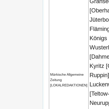
Granse
[Oberha
Jüterbo
Fläming
Königs
Wuster
[Dahme
Kyritz [
Ruppin
Märkische Allgemeine
Zeitung
Lucken
[LOKALREDAKTIONEN]
[Teltow
Neurup