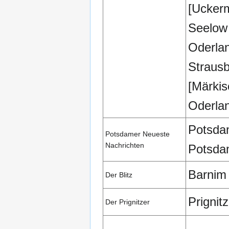
[Ucker
Seelow 
Oderla
Straus
[Märkis
Oderla
Potsd
Potsdamer Neueste
Nachrichten
Potsda
Barnim
Der Blitz
Prignitz
Der Prignitzer