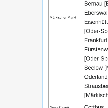
Bernau [
Eberswal
Märkischer Markt
Eisenhüt
[Oder-Sp
Frankfurt
Fürstenw
[Oder-Sp
Seelow [
Oderland
Strausbe
[Märkisc
Cottbus
Nowy Casnik