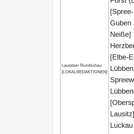
Forst (
[Spree-
Guben 
Neiße]
Herzber
[Elbe-El
Lausitzer Rundschau
Lübben
[LOKALREDAKTIONEN]
Spreew
Lübben
[Obers
Lausitz
Luckau