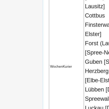
Lausitz]
Cottbus
Finsterwa
Elster]
Forst (La
[Spree-N
Guben [S
WochenKurier
Herzberg 
[Elbe-Els
Lübben 
Spreewal
Luckau 