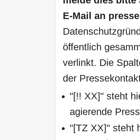
melde dies bitte
E-Mail an press
Datenschutzgründ
öffentlich gesamm
verlinkt. Die Spa
der Pressekontakt
"[!! XX]" steht h
agierende Press
"[TZ XX]" steht 