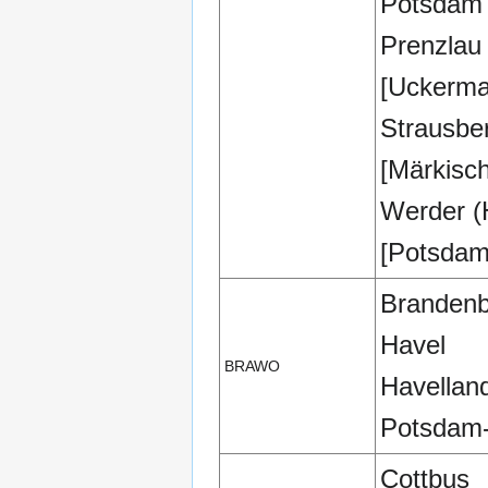
Potsdam
Prenzlau
[Uckerma
Strausbe
[Märkisc
Werder (
[Potsdam
Brandenb
Havel
BRAWO
Havellan
Potsdam-
Cottbus