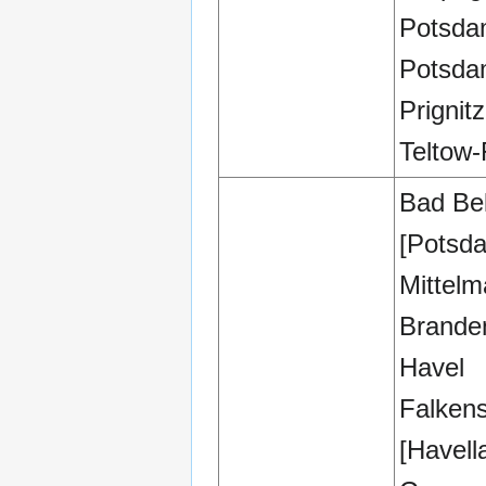
Potsd
Potsda
Prignitz
Teltow-
Bad Bel
[Potsd
Mittelm
Brande
Havel
Falken
[Havell