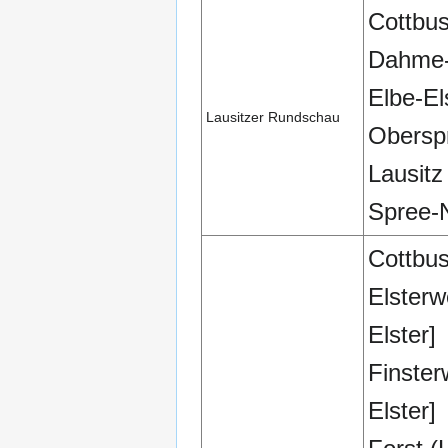
Cottbu
Dahme-
Elbe-El
Lausitzer Rundschau
Obersp
Lausitz
Spree-
Cottbu
Elsterw
Elster]
Finster
Elster]