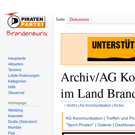
Seite
Diskussion
Hauptseite
Aktuelles
Termine
Archiv/AG Ko
Letzte Änderungen
Kategorien
im Land Bran
Hilfe
Steuerrad
Homepage
<
Archiv
‎ |
AG Kommunikation
‎ |
Archiv
Webblog
Zur
Zur
Kalender
AG Kommunikation
|
Treffen und Pro
Dudle (Selectorrr)
Navigation
Suche
"Sport-Piraten"
|
Galerie
|
Dashboar
Mumble
springen
springen
Pad