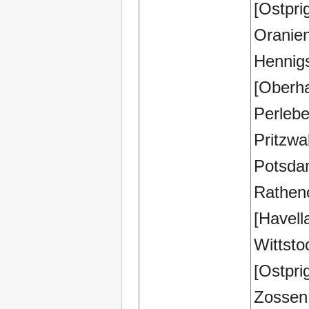
[Ostpri
Oranie
Hennig
[Oberha
Perlebe
Pritzwal
Potsd
Rathen
[Havell
Wittst
[Ostpri
Zossen 