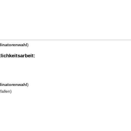
dinatorenwahl
)
ichkeitsarbeit:
dinatorenwahl
)
fallen)