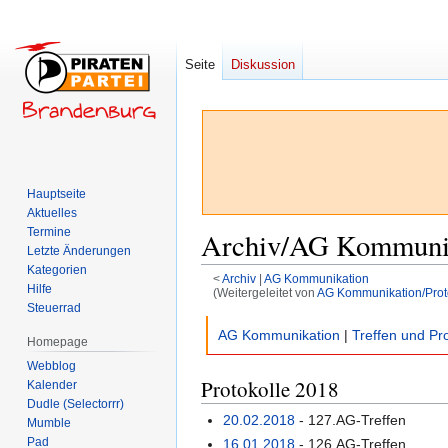
Seite
Diskussion
Hauptseite
Aktuelles
Termine
Archiv/AG Kommunik
Letzte Änderungen
Kategorien
<
Archiv
‎ |
AG Kommunikation
Hilfe
(Weitergeleitet von
AG Kommunikation/Prot
Steuerrad
Zur
Zur
AG Kommunikation
|
Treffen und Pro
Homepage
Navigation
Suche
Webblog
springen
springen
Protokolle 2018
Kalender
Dudle (Selectorrr)
20.02.2018
- 127.AG-Treffen
Mumble
Pad
16.01.2018
- 126.AG-Treffen