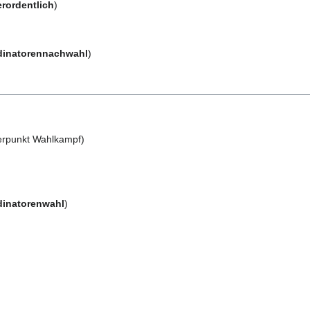
rordentlich
)
dinatorennachwahl
)
erpunkt Wahlkampf)
dinatorenwahl
)