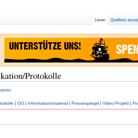
Lesen
Quelltext anze
ation/Protokolle
okolle
)
tokolle
|
GO
|
Informationsmaterial
|
Pressespiegel
|
Video-Projekt
|
Po