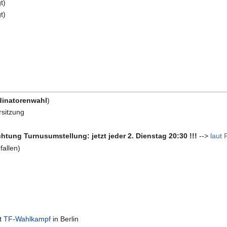
t)
t)
dinatorenwahl
)
rsitzung
chtung Turnusumstellung: jetzt jeder 2. Dienstag 20:30 !!!
-->
laut
fallen)
it
TF-Wahlkampf
in Berlin