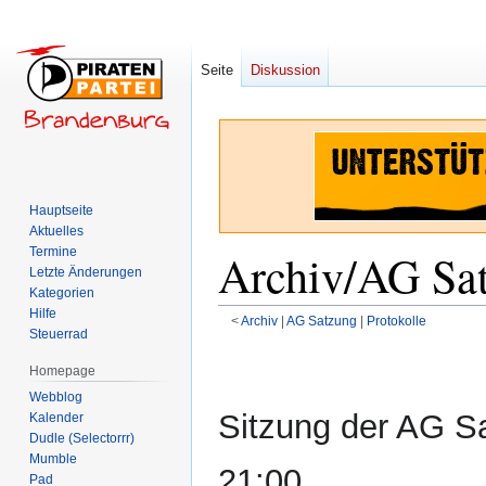
Seite
Diskussion
Hauptseite
Aktuelles
Termine
Archiv/AG Sat
Letzte Änderungen
Kategorien
Hilfe
<
Archiv
‎ |
AG Satzung
‎ |
Protokolle
Steuerrad
Zur
Zur
Homepage
Navigation
Suche
Webblog
springen
springen
Sitzung der AG S
Kalender
Dudle (Selectorrr)
Mumble
21:00
Pad