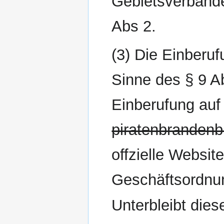
Gebietsverbände
Abs 2.
(3) Die Einberuf
Sinne des § 9 A
Einberufung au
piratenbranden
offzielle Websi
Geschäftsordnun
Unterbleibt dies