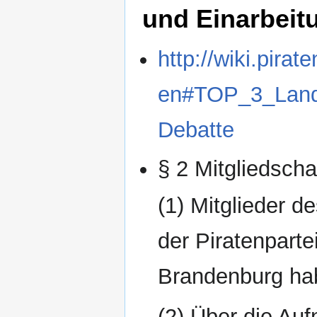
und Einarbeit
http://wiki.pira
en#TOP_3_Lande
Debatte
§ 2 Mitgliedscha
(1) Mitglieder d
der Piratenparte
Brandenburg ha
(2) Über die Au