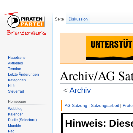
Seite
Diskussion
Hauptseite
Aktuelles
Termine
Archiv/AG Sa
Letzte Änderungen
Kategorien
Hilfe
<
Archiv
Steuerrad
Homepage
Zur
Zur
AG Satzung
|
Satzungsarbeit
|
Proto
Webblog
Navigation
Suche
Kalender
springen
springen
Hinweis: Dieser
Dudle (Selectorrr)
Mumble
Pad