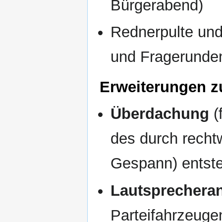
Bürgerabend)
Rednerpulte und
und Fragerunden
Erweiterungen z
Überdachung
(
des durch recht
Gespann) entst
Lautsprecheran
Parteifahrzeuge