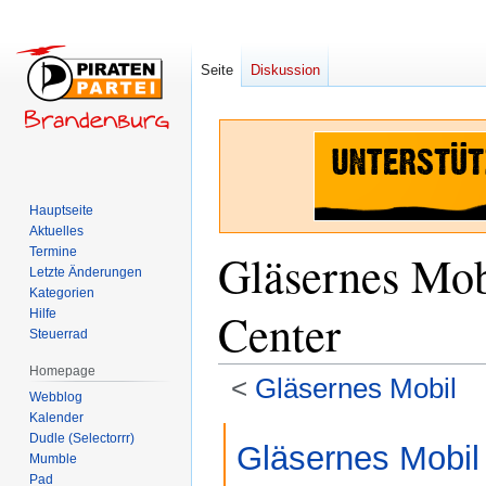
Seite
Diskussion
Hauptseite
Aktuelles
Termine
Gläsernes Mob
Letzte Änderungen
Kategorien
Center
Hilfe
Steuerrad
Homepage
<
Gläsernes Mobil
Webblog
Kalender
Zur
Zur
Dudle (Selectorrr)
Gläsernes Mobil
Navigation
Suche
Mumble
Pad
springen
springen