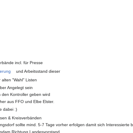
rbände incl. für Presse
derung
und Arbeitsstand dieser
 alten "Wahl" Listen
ber Angelegt sein
h den Kontroller geben wird
sher aus FFO und Elbe Elster.
 dabei :)
eisen & Kreisverbänden
sdorf sollte mind. 5-7 Tage vorher erfolgen damit sich Interessierte b
otsdam Richtung Landesvorstand