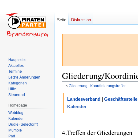
Seite
Diskussion
Hauptseite
Aktuelles
Termine
Gliederung/Koordini
Letzte Änderungen
Kategorien
<
Gliederung
‎ |
Koordinierungstreffen
Hilfe
Steuerrad
Zur
Zur
Landesverband
|
Geschäftsstelle
Navigation
Suche
Homepage
Kalender
springen
springen
Webblog
Kalender
Dudle (Selectorrr)
Mumble
4.Treffen der Gliederungen
Pad