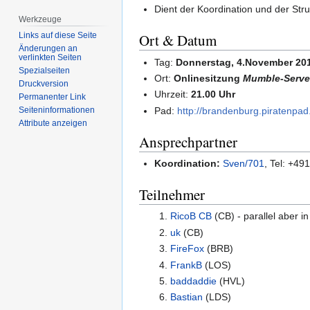
Dient der Koordination und der Stru
Werkzeuge
Links auf diese Seite
Ort & Datum
Änderungen an
verlinkten Seiten
Tag:
Donnerstag, 4.November 20
Spezialseiten
Ort:
Onlinesitzung
Mumble-Serve
Druckversion
Uhrzeit:
21.00 Uhr
Permanenter Link
Pad:
http://brandenburg.piratenpad
Seiten­­informationen
Attribute anzeigen
Ansprechpartner
Koordination:
Sven/701
, Tel: +4
Teilnehmer
RicoB CB
(CB) - parallel aber i
uk
(CB)
FireFox
(BRB)
FrankB
(LOS)
baddaddie
(HVL)
Bastian
(LDS)