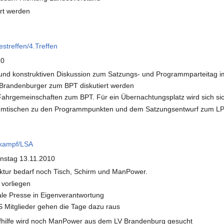
ärt werden
estreffen/4.Treffen
10
n und konstruktiven Diskussion zum Satzungs- und Programmparteitag i
 Brandenburger zum BPT diskutiert werden
 Fahrgemeinschaften zum BPT. Für ein Übernachtungsplatz wird sich sic
mtischen zu den Programmpunkten und dem Satzungsentwurf zum LPT2
lkampf/LSA
ionstag 13.11.2010
ruktur bedarf noch Tisch, Schirm und ManPower.
vorliegen
ale Presse in Eigenverantwortung
Mitglieder gehen die Tage dazu raus
pfhilfe wird noch ManPower aus dem LV Brandenburg gesucht