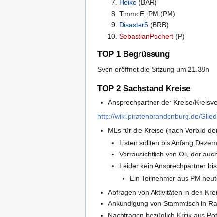
Heiko
(BAR)
TimmoE_PM (PM)
Disaster5
(BRB)
SebastianPochert
(P)
TOP 1 Begrüssung
Sven eröffnet die Sitzung um 21.38h
TOP 2 Sachstand Kreise
Ansprechpartner der Kreise/Kreisve
http://wiki.piratenbrandenburg.de/Glie
MLs für die Kreise (nach Vorbild der
Listen sollten bis Anfang Dezem
Vorrausichtlich von Oli, der auc
Leider kein Ansprechpartner bi
Ein Teilnehmer aus PM heute
Abfragen von Aktivitäten in den Kr
Ankündigung von Stammtisch in Rang
Nachfragen bezüglich Kritik aus P