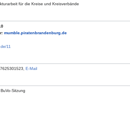
kturarbeit für die Kreise und Kreisverbände
10
r:
mumble.piratenbrandenburg.de
.de/11
917625301523,
E-Mail
n BuVo-Sitzung