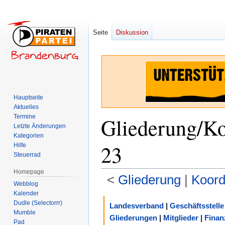
Seite
Diskussion
Hauptseite
Aktuelles
Termine
Gliederung/Ko
Letzte Änderungen
Kategorien
23
Hilfe
Steuerrad
Homepage
<
Gliederung
‎ |
Koord
Webblog
Kalender
Zur
Zur
Dudle (Selectorrr)
Landesverband
|
Geschäftsstelle
Navigation
Suche
Mumble
Gliederungen
|
Mitglieder
|
Finan
Pad
springen
springen