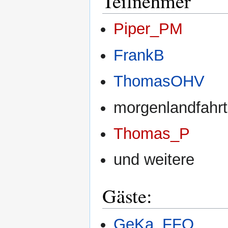
Teilnehmer
Piper_PM
FrankB
ThomasOHV
morgenlandfahr
Thomas_P
und weitere
Gäste:
GeKa_FFO