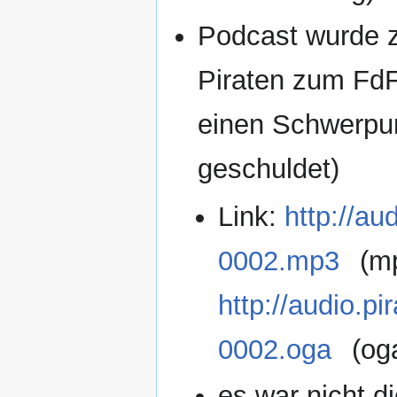
Podcast wurde 
Piraten zum FdF
einen Schwerpun
geschuldet)
Link:
http://au
0002.mp3
(mp
http://audio.p
0002.oga
(og
es war nicht d