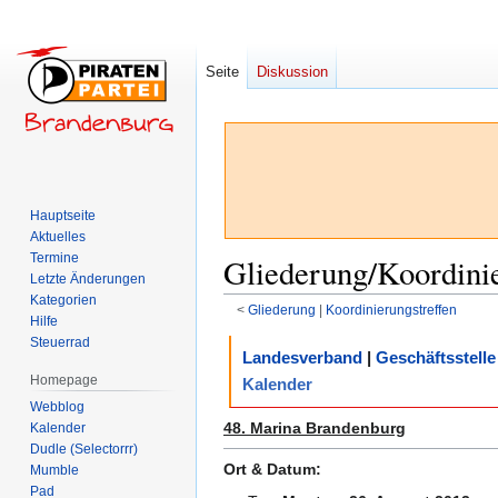
Seite
Diskussion
Hauptseite
Aktuelles
Termine
Gliederung/Koordini
Letzte Änderungen
Kategorien
<
Gliederung
‎ |
Koordinierungstreffen
Hilfe
Steuerrad
Zur
Zur
Landesverband
|
Geschäftsstelle
Navigation
Suche
Homepage
Kalender
springen
springen
Webblog
48. Marina Brandenburg
Kalender
Dudle (Selectorrr)
Ort & Datum:
Mumble
Pad