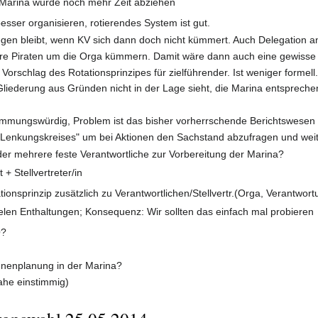
Marina würde noch mehr Zeit abziehen
besser organisieren, rotierendes System ist gut.
egen bleibt, wenn KV sich dann doch nicht kümmert. Auch Delegation an
re Piraten um die Orga kümmern. Damit wäre dann auch eine gewisse
rschlag des Rotationsprinzipes für zielführender. Ist weniger formell. 
 Gliederung aus Gründen nicht in der Lage sieht, die Marina entspreche
timmungswürdig, Problem ist das bisher vorherrschende Berichtswesen i
 "Lenkungskreises" um bei Aktionen den Sachstand abzufragen und weit
der mehrere feste Verantwortliche zur Vorbereitung der Marina?
 + Stellvertreter/in
tionsprinzip zusätzlich zu Verantwortlichen/Stellvertr.(Orga, Verantwor
ielen Enthaltungen; Konsequenz: Wir sollten das einfach mal probieren
O?
gnenplanung in der Marina?
ahe einstimmig)