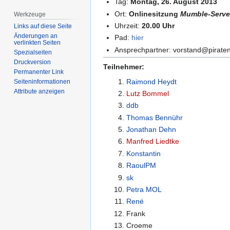
Tag:
Montag, 26. August 2013
Ort:
Onlinesitzung
Mumble-Serve
Werkzeuge
Uhrzeit:
20.00 Uhr
Links auf diese Seite
Änderungen an
Pad:
hier
verlinkten Seiten
Ansprechpartner: vorstand@pirate
Spezialseiten
Druckversion
Teilnehmer:
Permanenter Link
Raimond Heydt
Seiten­­informationen
Attribute anzeigen
Lutz Bommel
ddb
Thomas Bennühr
Jonathan Dehn
Manfred Liedtke
Konstantin
RaoulPM
sk
Petra MOL
René
Frank
Croeme