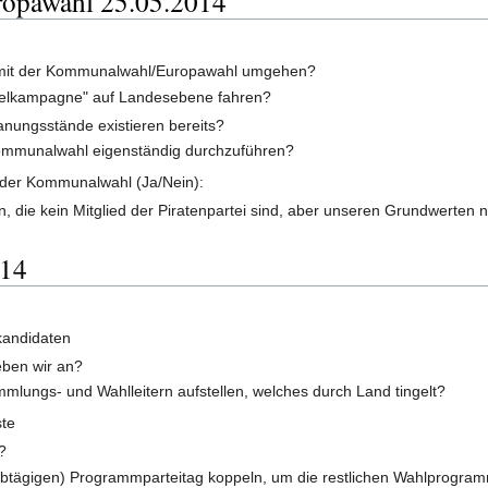
opawahl 25.05.2014
d mit der Kommunalwahl/Europawahl umgehen?
telkampagne" auf Landesebene fahren?
nungsstände existieren bereits?
 Kommunalwahl eigenständig durchzuführen?
i der Kommunalwahl (Ja/Nein):
 die kein Mitglied der Piratenpartei sind, aber unseren Grundwerten
014
kandidaten
eben wir an?
mlungs- und Wahlleitern aufstellen, welches durch Land tingelt?
ste
?
halbtägigen) Programmparteitag koppeln, um die restlichen Wahlprogr