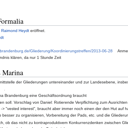
ormalia
n
Raimond Heydt
eröffnet.
dt
tenbrandenburg.de/Gliederung/Koordinierungstreffen/2013-06-28
Anmer
dnis klären, da nur 1 Stunde Zeit
s Marina
hnittstelle der Gliederungen untereinander und zur Landesebene, ins
r
.
ina Brandenburg eine Geschäftsordnung braucht
ten soll. Vorschlag von Daniel: Rotierende Verpflichtung zum Ausrichte
-> "vested interest", braucht aber immer noch einen der den Hut auf h
 besser zu organisieren, Vorbereitung der Pads, etc. und die Glieder
h, ob das nicht zu kontraproduktivem Konkurrenzdenken zwischen Gli