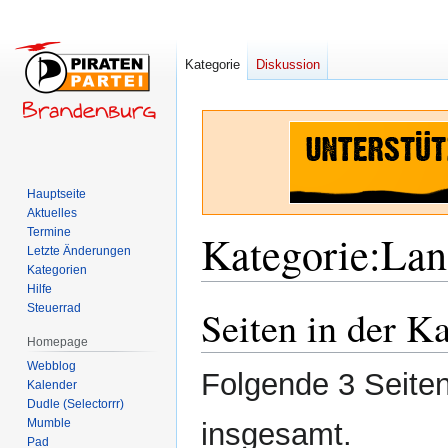
Kategorie
Diskussion
Hauptseite
Aktuelles
Termine
Kategorie
:
Lan
Letzte Änderungen
Kategorien
Hilfe
Steuerrad
Seiten in der K
Zur
Zur
Navigation
Suche
Homepage
springen
springen
Webblog
Folgende 3 Seiten
Kalender
Dudle (Selectorrr)
Mumble
insgesamt.
Pad