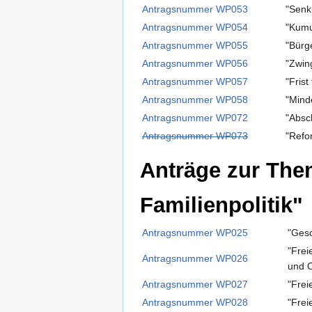
Antragsnummer WP053
"Senk
Antragsnummer WP054
"Kumu
Antragsnummer WP055
"Bürg
Antragsnummer WP056
"Zwin
Antragsnummer WP057
"Fris
Antragsnummer WP058
"Mind
Antragsnummer WP072
"Absc
Antragsnummer WP073
"Refo
Anträge zur The
Familienpolitik"
Antragsnummer WP025
"Gesc
"Frei
Antragsnummer WP026
und O
Antragsnummer WP027
"Fre
Antragsnummer WP028
"Frei