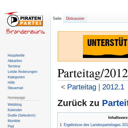
Seite
Diskussion
Hauptseite
Aktuelles
Termine
Parteitag/2012
Letzte Änderungen
Kategorien
Hilfe
<
Parteitag
‎ |
2012.1
Steuerrad
Homepage
Zur
Zur
Zurück zu
Partei
Webblog
Navigation
Suche
Kalender
springen
springen
Dudle (Selectorrr)
Inhaltsver
Mumble
1
Ergebnisse des Landesparteitages 201
Pad