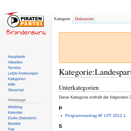
Kategorie
Diskussion
Hauptseite
Aktuelles
Termine
Kategorie
:
Landespart
Letzte Änderungen
Kategorien
Hilfe
Unterkategorien
Zur
Zur
Steuerrad
Navigation
Suche
Diese Kategorie enthält die folgenden 
springen
springen
Homepage
Webblog
P
Kalender
Programmantrag AF LPT 2012.1
Dudle (Selectorrr)
Mumble
S
Pad