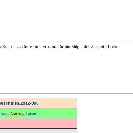
-Seite
als Informationskanal für die Mitglieder zur unterhalten.
eschluss/2012-006
stoph
,
Stefan
,
Torben