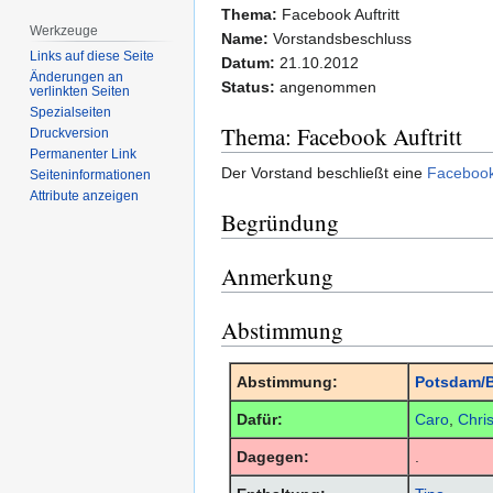
Thema:
Facebook Auftritt
Werkzeuge
Name:
Vorstandsbeschluss
Links auf diese Seite
Datum:
21.10.2012
Änderungen an
Status:
angenommen
verlinkten Seiten
Spezialseiten
Thema: Facebook Auftritt
Druckversion
Permanenter Link
Der Vorstand beschließt eine
Facebook
Seiten­­informationen
Attribute anzeigen
Begründung
Anmerkung
Abstimmung
Abstimmung:
Potsdam/B
Dafür:
Caro
,
Chri
Dagegen:
.