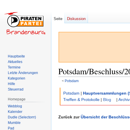
Seite
Diskussion
Hauptseite
Aktuelles
Termine
Potsdam/Beschluss/2
Letzte Änderungen
Kategorien
<
Potsdam
Hilfe
Steuerrad
Zur
Zur
Potsdam
|
Hauptversammlungen (
Navigation
Suche
Homepage
Treffen & Protokolle
|
Blog
|
Archiv
springen
springen
Webblog
Kalender
Zurück zur
Übersicht der Beschlüss
Dudle (Selectorrr)
Mumble
Pad