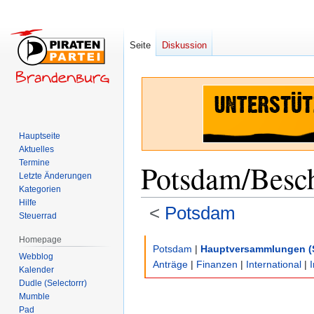
Seite
Diskussion
Hauptseite
Aktuelles
Termine
Potsdam/Besc
Letzte Änderungen
Kategorien
Hilfe
<
Potsdam
Steuerrad
Homepage
Zur
Zur
Potsdam
|
Hauptversammlungen (
Webblog
Navigation
Suche
Anträge
|
Finanzen
|
International
|
Kalender
springen
springen
Dudle (Selectorrr)
Mumble
Pad