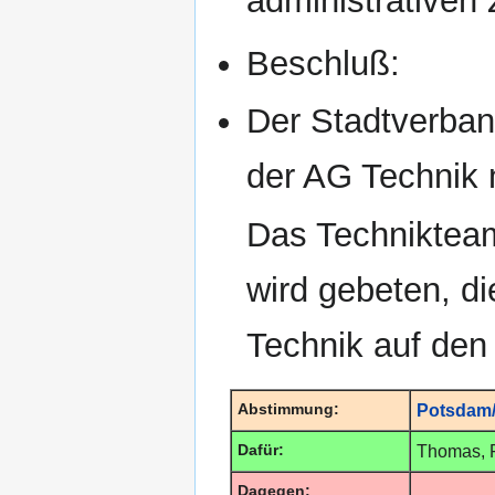
administrativen
Beschluß:
Der Stadtverban
der AG Technik 
Das Techniktea
wird gebeten, d
Technik auf den
Abstimmung:
Potsdam/
Dafür:
Thomas, F
Dagegen: