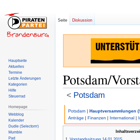
Seite
Diskussion
Hauptseite
Aktuelles
Termine
Potsdam/Vorst
Letzte Änderungen
Kategorien
Hilfe
<
Potsdam
Steuerrad
Homepage
Zur
Zur
Potsdam
|
Hauptversammlungen (
Webblog
Navigation
Suche
Anträge
|
Finanzen
|
International
|
Kalender
springen
springen
Dudle (Selectorrr)
Inhaltsverze
Mumble
Pad
1
Vorstandssitzung 14.01.2015