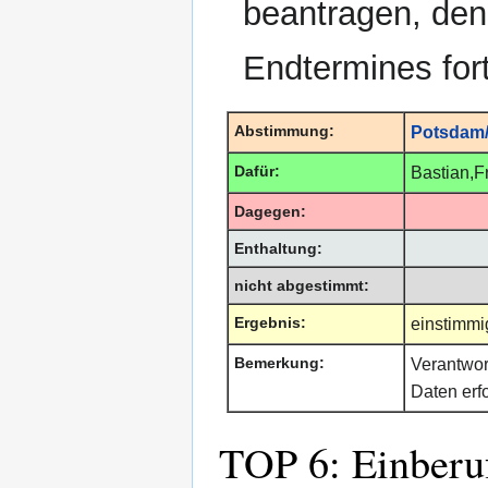
beantragen, den
Endtermines fort
Abstimmung:
Potsdam/
Dafür:
Bastian,F
Dagegen:
Enthaltung:
nicht abgestimmt:
Ergebnis:
einstimm
Bemerkung:
Verantwor
Daten erf
TOP 6: Einberuf