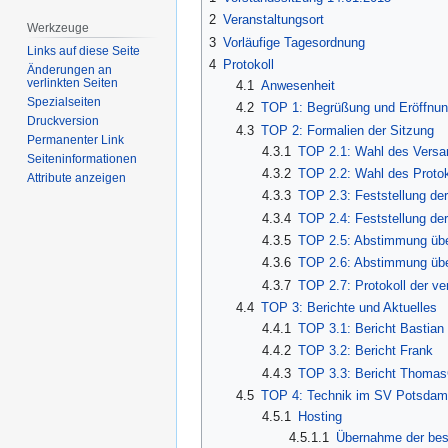
2
Veranstaltungsort
Werkzeuge
3
Vorläufige Tagesordnung
Links auf diese Seite
4
Protokoll
Änderungen an
verlinkten Seiten
4.1
Anwesenheit
Spezialseiten
4.2
TOP 1: Begrüßung und Eröffnun
Druckversion
4.3
TOP 2: Formalien der Sitzung
Permanenter Link
4.3.1
TOP 2.1: Wahl des Versa
Seiten­­informationen
4.3.2
TOP 2.2: Wahl des Protok
Attribute anzeigen
4.3.3
TOP 2.3: Feststellung d
4.3.4
TOP 2.4: Feststellung de
4.3.5
TOP 2.5: Abstimmung über
4.3.6
TOP 2.6: Abstimmung übe
4.3.7
TOP 2.7: Protokoll der v
4.4
TOP 3: Berichte und Aktuelles
4.4.1
TOP 3.1: Bericht Bastian
4.4.2
TOP 3.2: Bericht Frank
4.4.3
TOP 3.3: Bericht Thoma
4.5
TOP 4: Technik im SV Potsdam
4.5.1
Hosting
4.5.1.1
Übernahme der be