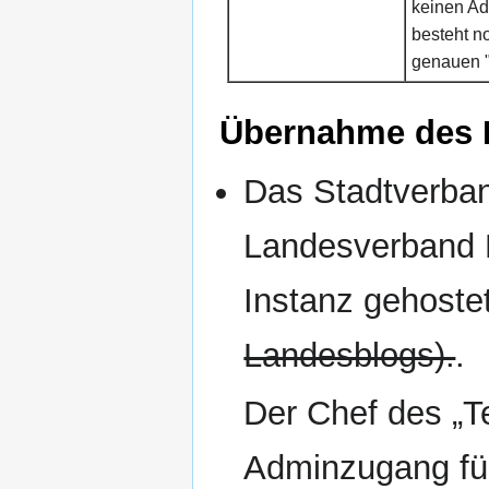
keinen Ad
besteht n
genauen "
Übernahme des 
Das Stadtverban
Landesverband 
Instanz gehoste
Landesblogs).
.
Der Chef des „T
Adminzugang für