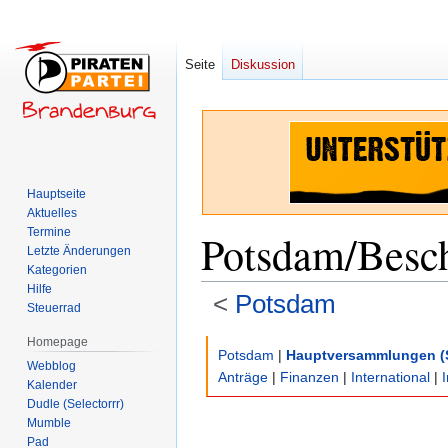
Seite
Diskussion
Hauptseite
Aktuelles
Termine
Potsdam/Besc
Letzte Änderungen
Kategorien
Hilfe
<
Potsdam
Steuerrad
Homepage
Zur
Zur
Potsdam
|
Hauptversammlungen (
Webblog
Navigation
Suche
Anträge
|
Finanzen
|
International
|
Kalender
springen
springen
Dudle (Selectorrr)
Mumble
Pad