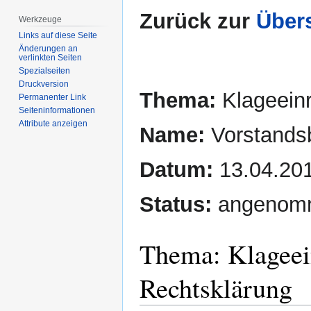
Zurück zur
Übers
Werkzeuge
Links auf diese Seite
Änderungen an
verlinkten Seiten
Spezialseiten
Druckversion
Thema:
Klageeinr
Permanenter Link
Seiten­­informationen
Attribute anzeigen
Name:
Vorstands
Datum:
13.04.20
Status:
angenom
Thema: Klageei
Rechtsklärung