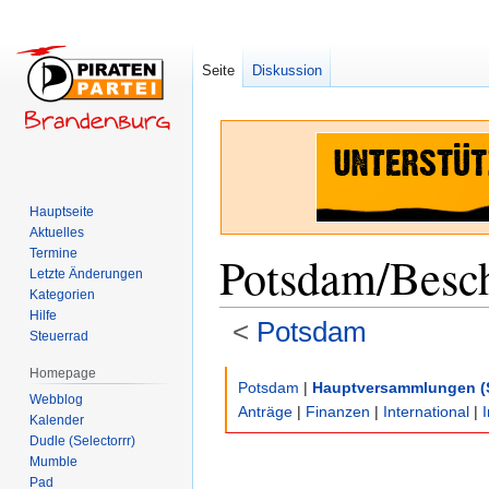
Seite
Diskussion
Hauptseite
Aktuelles
Termine
Potsdam/Besc
Letzte Änderungen
Kategorien
Hilfe
<
Potsdam
Steuerrad
Homepage
Zur
Zur
Potsdam
|
Hauptversammlungen (
Webblog
Navigation
Suche
Anträge
|
Finanzen
|
International
|
Kalender
springen
springen
Dudle (Selectorrr)
Mumble
Pad