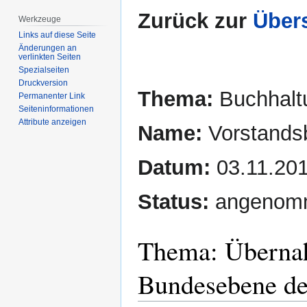
Zurück zur
Übers
Werkzeuge
Links auf diese Seite
Änderungen an
verlinkten Seiten
Spezialseiten
Druckversion
Thema:
Buchhalt
Permanenter Link
Seiten­­informationen
Attribute anzeigen
Name:
Vorstands
Datum:
03.11.20
Status:
angenom
Thema: Übernah
Bundesebene der