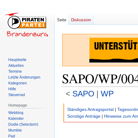
Seite
Diskussion
Hauptseite
Aktuelles
Termine
SAPO/WP/00
Letzte Änderungen
Kategorien
Hilfe
<
SAPO
‎ |
WP
Steuerrad
Homepage
Zur
Zur
Ständiges Antragsportal
|
Tagesord
Webblog
Navigation
Suche
Sonstige Anträge
|
Hinweise zum Ant
Kalender
springen
springen
Dudle (Selectorrr)
Mumble
Pad