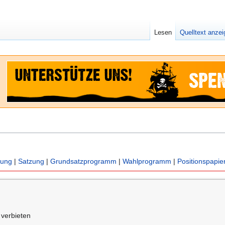
Lesen
Quelltext anze
nung
|
Satzung
|
Grundsatzprogramm
|
Wahlprogramm
|
Positionspapie
verbieten