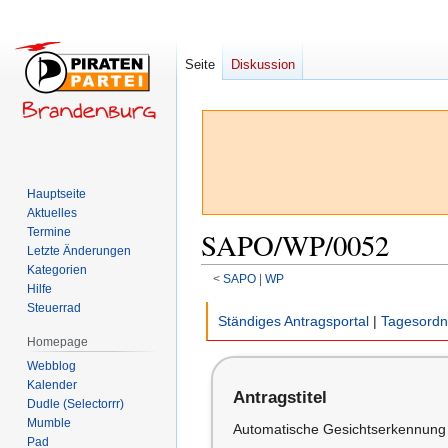
Seite
Diskussion
Hauptseite
Aktuelles
Termine
SAPO/WP/0052
Letzte Änderungen
Kategorien
<
SAPO
‎ |
WP
Hilfe
Steuerrad
Zur
Zur
Ständiges Antragsportal
|
Tagesord
Navigation
Suche
Homepage
springen
springen
Webblog
Kalender
Antragstitel
Dudle (Selectorrr)
Mumble
Automatische Gesichtserkennung 
Pad