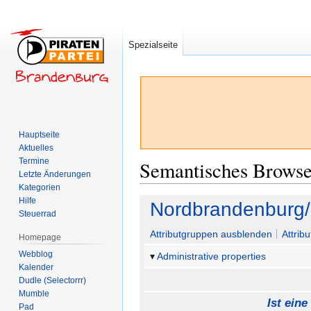
Spezialseite
Hauptseite
Aktuelles
Termine
Semantisches Brows
Letzte Änderungen
Kategorien
Hilfe
Zur
Zur
Nordbrandenburg/
Steuerrad
Navigation
Suche
springen
springen
Attributgruppen ausblenden
Attrib
Homepage
Webblog
Administrative properties
Kalender
Dudle (Selectorrr)
Mumble
Ist eine
Pad