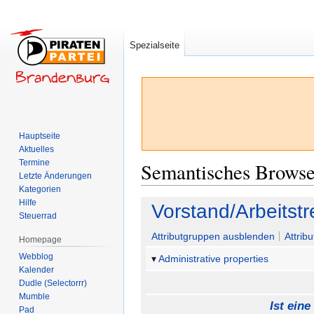
Spezialseite
Hauptseite
Aktuelles
Termine
Semantisches Brows
Letzte Änderungen
Kategorien
Hilfe
Zur
Zur
Vorstand/Arbeitst
Steuerrad
Navigation
Suche
springen
springen
Attributgruppen ausblenden
Attrib
Homepage
Webblog
Administrative properties
Kalender
Dudle (Selectorrr)
Mumble
Ist eine
Pad